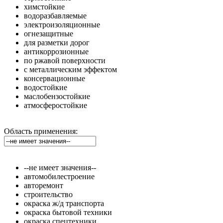
химстойкие
водоразбавляемые
электроизоляционные
огнезащитные
для разметки дорог
антикоррозионные
по ржавой поверхности
с металлическим эффектом
консервационные
водостойкие
маслобензостойкие
атмосферостойкие
Область применения:
--не имеет значения--
автомобилестроение
авторемонт
строительство
окраска ж/д транспорта
окраска бытовой техники
окраска спецтехники