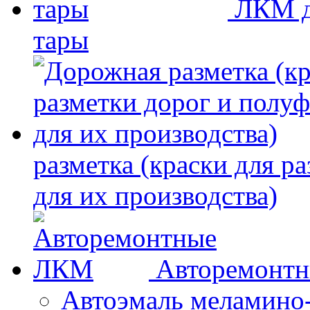
ЛКМ д
тары
разметка (краски для р
для их производства)
Авторемонт
Автоэмаль меламино