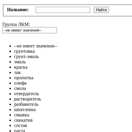
Название:
Найти
Группа ЛКМ:
--не имеет значения--
грунтовка
грунт-эмаль
эмаль
краска
лак
пропитка
олифа
смола
отвердитель
растворитель
разбавитель
шпатлевка
смывка
сиккатив
состав
паста